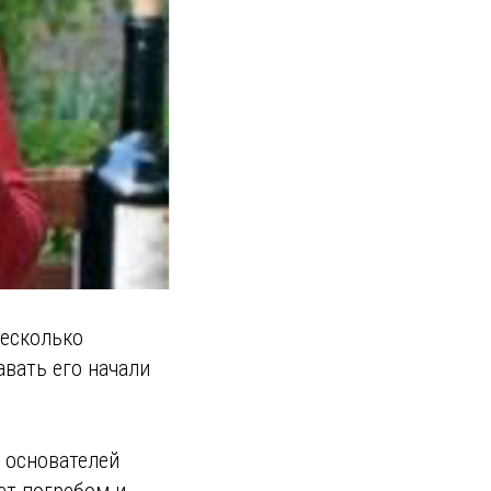
Несколько
вать его начали
и основателей
ет погребом и