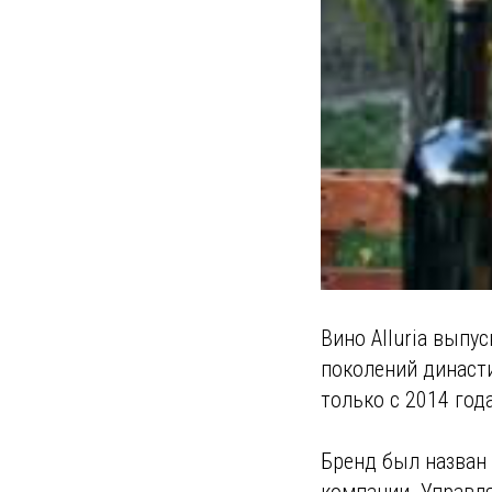
Вино Alluria вып
поколений династи
только с 2014 года
Бренд был назван 
компании. Управл