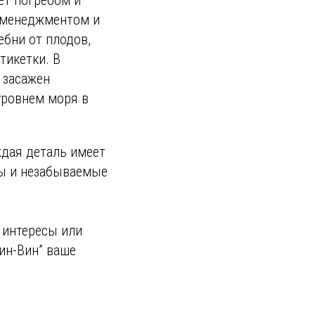
я менеджментом и
ебни от плодов,
тикетки. В
 засажен
уровнем моря в
ждая деталь имеет
сы и незабываемые
 интересы или
ин-Вин” ваше