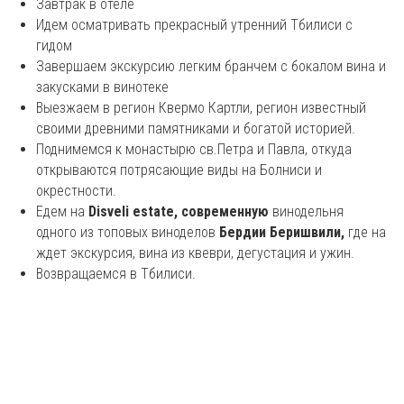
Завтрак в отеле
Идем осматривать прекрасный утренний Тбилиси с
гидом
Завершаем экскурсию легким бранчем с бокалом вина и
закусками в винотеке
Выезжаем в регион Квермо Картли, регион известный
своими древними памятниками и богатой историей.
Поднимемся к монастырю св.Петра и Павла, откуда
открываются потрясающие виды на Болниси и
окрестности.
Едем на
Disveli estate, современную
винодельня
одного из топовых виноделов
Бердии Беришвили,
где на
ждет экскурсия, вина из квеври, дегустация и ужин.
Возвращаемся в Тбилиси.