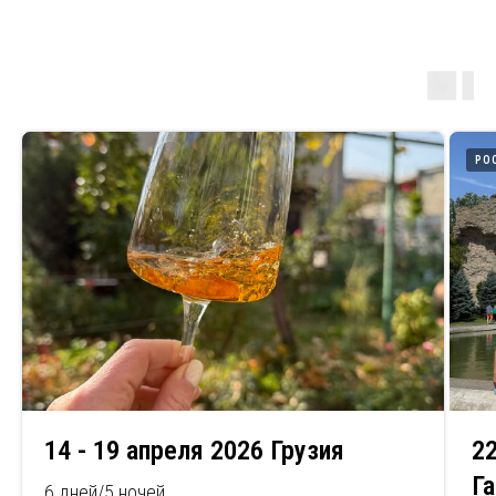
РО
14 - 19 апреля 2026 Грузия
22
Г
6 дней/5 ночей