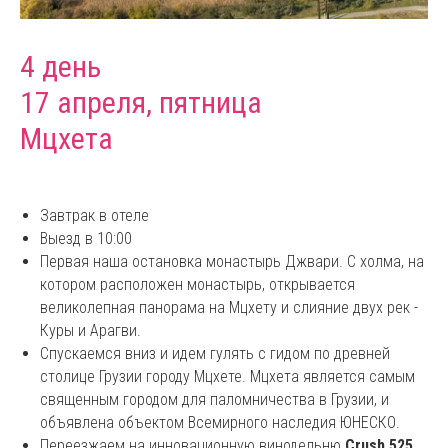
4 день
17 апреля, пятница
Мцхета
Завтрак в отеле
Выезд в 10:00
Первая наша остановка монастырь Джвари. С холма, на
котором расположен монастырь, открывается
великолепная панорама на Мцхету и слияние двух рек -
Куры и Арагви.
Спускаемся вниз и идем гулять с гидом по древней
столице Грузии городу Мцхете. Мцхета является самым
священным городом для паломничества в Грузии, и
объявлена объектом Всемирного наследия ЮНЕСКО.
Переезжаем на инновационную винодельню
Crush 525
,